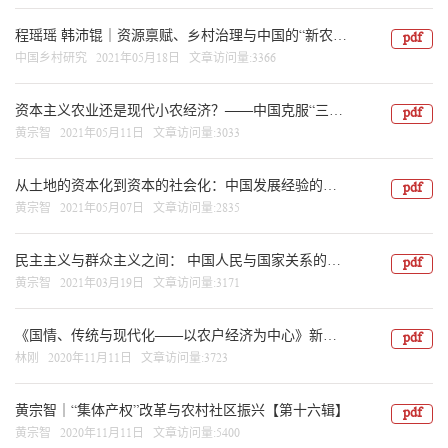
程瑶瑶 韩沛锟｜资源禀赋、乡村治理与中国的“新农业”发展【第十七、十八合辑】
pdf
中国乡村研究 2021年05月18日 文章访问量:3366
资本主义农业还是现代小农经济？——中国克服“三农问题”的发展道路
pdf
黄宗智 2021年05月11日 文章访问量:3033
从土地的资本化到资本的社会化：中国发展经验的新政治经济学
pdf
黄宗智 2021年05月07日 文章访问量:2835
民主主义与群众主义之间： 中国人民与国家关系的历史回顾与前瞻愿想
pdf
黄宗智 2021年03月19日 文章访问量:3171
《国情、传统与现代化——以农户经济为中心》新书推荐及第二章
pdf
林刚 2020年11月11日 文章访问量:3723
黄宗智｜“集体产权”改革与农村社区振兴【第十六辑】
pdf
黄宗智 2020年11月11日 文章访问量:5400