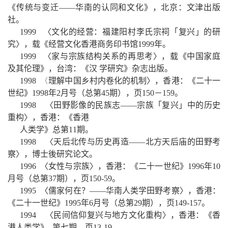
《传统与变迁
——
华南的认同和文化》，北京：文津出版
社。
1999
〈文化的经营：福建阳村李氏宗祠「复兴」的研
究〉，载《经营文化香港商务印书馆
1999
年。
1999
〈家与宗族结构关系的再思考〉，载《中国家庭
及其伦理》，台湾：《汉 学研究》杂志出版。
1998
〈
理解中国乡村内卷化的机制〉，香港：《二十一
世纪》
1998
年
2
月号（总第
45
期），页
150
－
159
。
1998
〈田野影像的民族志——宗族「复兴」中的历史
重构〉，香港：《香港
人类学》总第
11
期。
1998
〈天后北传与历史再造——北方天后庙的田野考
察〉，博士後研究论文。
1996
〈女性与宗族〉，香港：《二十一世纪》
1996
年
10
月号（总第
37
期），页
150-59
。
1995
〈儒家何在？——华南人类学田野考察〉，香港：
《二十一世纪》
1995
年
6
月号（总第
29
期），页
149-157
。
1994
〈民间信仰复兴与地方文化重构〉，香港：《香
港人类学》
,
第七期，页
13-19
。