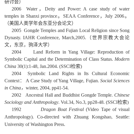
研讨会）
2006
Water
，
Deity and Power: A case study of water
temples in Shanxi province
。
SEAA Conference
，
July 2006
。
（美国人类学年会东亚分会论文）
2005
Gongde Temples and Fujian Local Religion since Song
Dynasty.
IAHR Conference,
March,2005.
（世界宗教大会论
文，东京，驹泽大学）
2004
Land Reform in Yang Village: Reproduction of
Symbolic Capital and the Determination of Class Status.
Modern
China
30(1):1-48, Jan.2004. (SSCI
检索
)
2004
Symbolic Land Rights in Its Cultural Economic
Context
：
A Case Study of Yang Village, Fujian.
Social Sciences
in China
，
winter, 2004, pp41-54.
2002
Ancestral Hall and Buddhist Gongde Temple.
Chinese
Sociology and Anthropology
.
Vol.34, No.3, pp28-48. (SSCI
检索
)
1992
Dragon Boat Festival
(Video Tape of visual
Anthropology). Co-directed with Zhuang Kongshao, Seattle:
University of Washington Press.