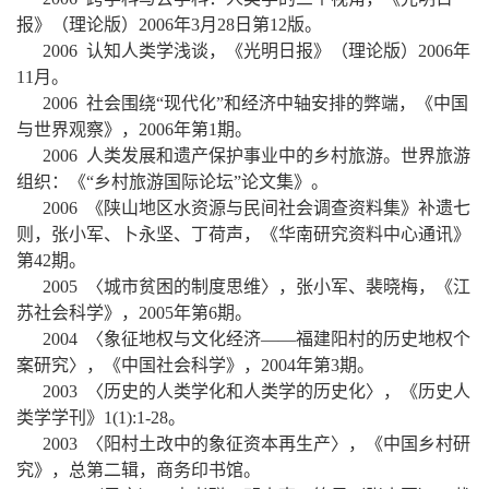
报》（理论版）
2006
年
3
月
28
日第
12
版。
2006
认知人类学浅谈，《光明日报》（理论版）
2006
年
11
月。
2006
社会围绕“现代化”和经济中轴安排的弊端，《中国
与世界观察》，
2006
年第
1
期。
2006
人类发展和遗产保护事业中的乡村旅游。世界旅游
组织：《“乡村旅游国际论坛”论文集》。
2006
《陕山地区水资源与民间社会调查资料集》补遗七
则，张小军、卜永坚、丁荷声，《华南研究资料中心通讯》
第
42
期。
2005
〈城市贫困的制度思维〉，张小军、裴晓梅，
《江
苏社会科学》，
2005
年第
6
期。
2004
〈象征地权与文化经济
——
福建阳村的历史地权个
案研究〉，
《中国社会科学》，
2004
年第
3
期。
2003
〈历史的人类学化和人类学的历史化〉，《历史人
类学学刊》
1(1):1-28
。
2003
〈阳村土改中的象征资本再生产〉，《中国乡村研
究》，总第二辑，商务印书馆。