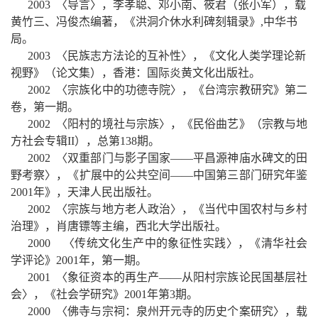
2003
〈导言〉，李孝聪、邓小南、筱君（张小军），载
黄竹三、冯俊杰编著，《洪洞介休水利碑刻辑录》
,
中华书
局。
2003
〈民族志方法论的互补性〉，《文化人类学理论新
视野》（论文集），香港：国际炎黄文化出版社。
2002
〈宗族化中的功德寺院〉，《台湾宗教研究》第二
卷，第一期。
2002
〈阳村的境社与宗族〉，《民俗曲艺》（宗教与地
方社会专辑
II
），总第
138
期。
2002
〈双重部门与影子国家——平昌源神庙水碑文的田
野考察〉，《扩展中的公共空间——中国第三部门研究年鉴
2001
年》，天津人民出版社。
2002
〈宗族与地方老人政治〉，《当代中国农村与乡村
治理》，肖唐镖等主编，西北大学出版社。
2000
〈传统文化生产中的象征性实践〉，《清华社会
学评论》
2001
年，第一期。
2001
〈象征资本的再生产
——
从阳村宗族论民国基层社
会〉，《社会学研究》
2001
年第
3
期。
2000
〈佛寺与宗祠：泉州开元寺的历史个案研究〉，载