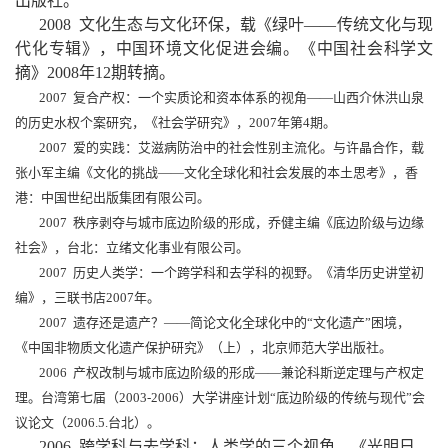
出版社。
2008
文化生态与文化环保，载《绿叶——传统文化与现
代化专辑》，中国环境文化促进会编。《中国社会科学文
摘》
2008
年
12
期转摘。
2007
复合产权：一个实质论和资本体系的视角
——
山西介休洪山泉
的历史水权个案研究，《社会学研究》，
2007
年第
4
期。
2007
爱的实践：艾滋病防治中的社会性别主流化。与许晶合作，载
张小军主编
《文化的挑战——文化全球化和社会发展的本土思考》，香
港：中国世纪出版集团有限公司。
2007
秩序剥夺与城市底边阶级的形成，乔健主编《底边阶级与边缘
社会》，台北：立绪文化事业有限公司。
2007
历史人类学：一个跨学科和去学科的视野。《清华历史讲堂初
编》，三联书店
2007
年。
2007
遗存还是遗产？
——
简论文化全球化中的“文化遗产”困境，
《中国非物质文化遗产保护研究》（上），北京师范大学出版社。
2006
产权改制与城市底边阶级的形成——兼论科斯逆定理与产权定
理。台湾第七届（
2003-2006
）大学讲座计划“底边阶级的传统与现代”会
议论文（
2006.5.
台北）。
2006
跨学科与去学科：人类学的三个视角，《光明日