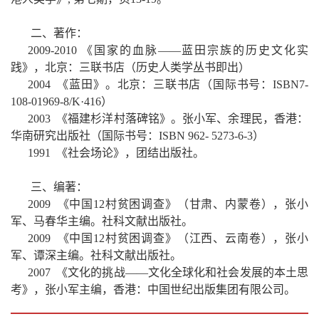
二、
著作：
2009-2010
《国家的血脉——蓝田宗族的历史文化实
践》，北京：三联书店（历史人类学丛书即出）
2004
《蓝田》。北京：三联书店（国际书号：
ISBN7-
108-01969-8/K
·
416
）
2003
《福建杉洋村落碑铭》。张小军、余理民，香港：
华南研究出版社（国际书号：
ISBN 962- 5273-6-3
）
1991
《社会场论》，团结出版社。
三、编著：
2009
《中国
12
村贫困调查》（甘肃、内蒙卷），张小
军、马春华主编。社科文献出版社。
2009
《中国
12
村贫困调查》（江西、云南卷），张小
军、谭深主编。社科文献出版社。
2007
《文化的挑战——文化全球化和社会发展的本土思
考》，张小军主编，香港：中国世纪出版集团有限公司。