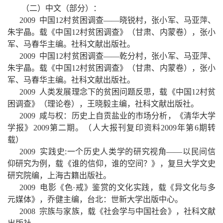
（二）中文（部分）：
2009
中国
12
村贫困调查——晓锐村，张小军、马亚萍、
朱宇晶。载《中国
12
村贫困调查》（甘肃、内蒙卷），张小
军、马春华主编。社科文献出版社。
2009
中国
12
村贫困调查——乾分村，张小军、马亚萍、
朱宇晶。载《中国
12
村贫困调查》（甘肃、内蒙卷），张小
军、马春华主编。社科文献出版社。
2009
人类发展理念下的贫困问题反思，载《中国
12
村贫
困调查》（理论卷），王晓毅主编，社科文献出版社。
2009
咸与权：历史上自贡盐业的市场分析，《清华大学
学报》
2009
第二期。（人大报刊复印资料
2009
年第
6
期转
载）
2009
实践史
:
一个历史人类学的研究视角
——
以民间信
仰研究为例，载《谁的信仰，谁的空间？》，复旦大学文史
研究院编，上海古籍出版社。
2009
电影《色·戒》鉴赏的文化实践，载《异文化与多
元媒体》，乔健主编，台北：世新大学出版中心。
2008
宗族与家族，载《社会学与中国社会》，社科文献