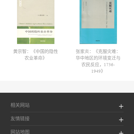
黄宗智：《中国的隐性
张家炎：《克服灾难：
农业革命》
华中地区的环境变迁与
农民反应，1736-
1949》
相关网站
友情链接
网站地图