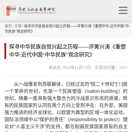
首页
/
文章
/ 探寻中华民族自觉兴起之历程——评黄兴涛《重塑中华:近代中国“中
华民族”观念研究》
探寻中华民族自觉兴起之历程——评黄兴涛《重塑
中华:近代中国“中华民族”观念研究》
章永乐 2018年11月13日 文章访问量：5055
从一战爆发到苏联解体，已经过去的
“
短二十世纪
”[
①
]
是
一个革命的世纪，也是一个民族塑造（
nation-building
）的
世纪。随着一度具有强大整合力的冷战意识形态的退潮，既
有的民族国家的认同在两个方向上受到冲击：在外部，美国
强力推进的经济全球化、以欧盟为典型的区域一体化运动、
国际法领域中以
“
保护的责任
”
（
responsibility to protect
）理
论对
“
人道主义干涉
”
的支持，都在削弱民族国家原有的自主