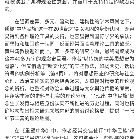
就被读出了某种规范性意涵，并被用于支持特定的政治实
践。
在强调差异、多元、流动性、建构性的学术风尚之下，
质疑
“
中华民族
”
这一在
20
世纪才得以巩固的身份认同，既容
易得到各种理论工具的支持，也容易得到国际学界的承认；
而坚持和加固这一认同，反而经常面临着理论工具的缺乏。
黄兴涛教授迎难而上，其十多年的研究心血，最终凝聚成为
这本
40
多万字的观念史巨著。作者
“
以传统的精英思想史为
骨骼
”
，但又借助了
“
新文化史
”
的某些做法，如概念史、话语
符号的实例分析等（第
8
页），将对思想形态的研究与社会
心理、政治文化实践紧密结合起来，既重视对精英的理论观
念的辨析，也重视对政治斗争过程与大众舆论传播的考察，
用翔实丰富的史料与扎实的理论分析，呈现出
“
中华民族
”
概
念生长发育与相应身份认同不断推进的历史过程，同时也精
确地勾勒出相关研究领域内部的前沿讨论格局，提供了一张
细节丰富的理论地图。
在《重塑中华》中，作者经常交错使用
“‘
中华民族
’
观
念
”
与
“‘
中华民族
’
概念
”
两个词，这可能会让一些敏感的读者