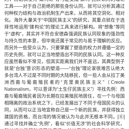
工具
——
对于自己拒绝的那些身份认同，就可以分析其通过
何种权力结构与政治机制生产出来，从而将其空洞化、相对
化。海外大量关于
“
中国民族主义
”
的研究，其重点就在于选
择性地运用
“
建构论
”
的理论工具来进行解构。将
“
想象
”
等同
于
“
虚构
”
，其实并不符合安德森强调民族认同现象的强劲性
与持久性的本意，但毕竟还属于常见的与易于理解的反应。
而另外一些受众认为，只要掌握了塑造的权力并遵循一定的
历史先例，就可以正当地塑造出不同的民族认同。这一种反
应虽然看似不常见，但其实距离我们并不遥远，其典型例子
就是
“
台独
”
意识形态的塑造
——“
台独
”
理论家很难否认绝大
多台湾人不过是不同时期的大陆移民，但一些人会从拉丁美
洲西裔与葡裔殖民者的
“
克里奥民族主义
”
（
Creole
Nationalism
，可以意译为
“
土生仔民族主义
”
）寻找先例：西
裔与葡裔殖民者因为长期在拉美殖民地居住，在一个与母国
相隔离的政治系统之下，已经发展出了不同于母国民众的认
同，从而可以正当地宣称自己是一个新的民族，并获得独立
建国的资格，而台湾的情况被认为与此并无根本不同。
[
⑥
]
通过寻找并确立
“
先例
”
，看似
“
价值无涉
”
的社会科学研究，