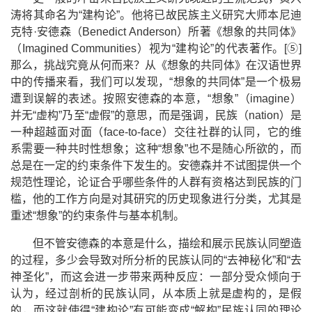
涛将其命名为
“
建构论
”
。他将已故民族主义研究大师本尼迪
克特
·
安德森（
Benedict Anderson
）所著《想象的共同体》
（
Imagined Communities
）视为
“
建构论
”
的代表著作。
[
⑤
]
那么，挑战究竟从何而来？从《想象的共同体》在汉语世界
中的传播来看，我们可以发现，
“
想象的共同体
”
是一个极易
遭到误解的表述。按照安德森的本意，
“
想象
”
（
imagine
）
并无
“
虚构
”
乃至
“
虚假
”
的意思，而是强调，民族（
nation
）是
一种超越面对面（
face-to-face
）交往社群的认同，它的维
系需要一种共时性想象；这种
“
想象
”
也不是随心所欲的，而
总是在一定的约束条件下发生的。安德森并不试图提供一个
规范性理论，论证合乎哪些条件的人群有资格达到民族的门
槛，他的工作方向是对其研究的历史现象进行分类，尤其是
重述
“
想象
”
的约束条件与基本机制。
但不管安德森的本意是什么，描绘和展示民族认同塑造
的过程，多少会导致对所分析的民族认同的
“
去神秘化
”
和
“
去
神圣化
”
，而这会进一步带来两种反应：一部分受众倾向于
认为，经过剖析的民族认同，从本质上就是虚构的，是假
的，而这就使得
“
建构论
”
有可能变成
“
解构
”
民族认同的理论