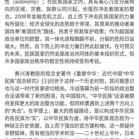
性（
autonomy
）；在民族国家之内，具有离心乃至分离倾
向的区域、宗教、族群认同兴起，也强烈冲击着国家的整
合。
2008
年金融危机之后，自上而下冲击民族国家的力量
有所弱化：经济全球化的态势趋于停滞，其原来的推动者美
国改奉
“
美国优先
”
路线，热衷于贸易保护政策；作为超国家
政治单位的欧盟，其一体化进程踟蹰不前，分裂的危险日益
增大。然而，自下而上的冲击力量仍然此起彼伏。在可预见
的未来，民族国家仍然会是政治共同体的基本组织形式，但
许多国家政治秩序的稳定性将持续受到考验。
黄兴涛教授的观念史著作《重塑中华：近代中国
“
中华
民族
”
观念研究》
[
②
]
问世于这样一个历史时刻，其问题意识
也与这一时代背景密切相关。冷战落幕为前一阶段的政治整
合话语带来了新的困境，在中国国内，
“
中华民族
”
话语被期
待发挥更大的政治整合功能，但同样遭遇到上述两个方向上
的
“
夹击
”
。在学理上，最大的质疑路径，是以构成中华民族
的各民族为
“
实
”
，以中华民族为虚，将中华民族观念视为一
种缺乏历史依据、自上而下强加的官方建构物。这一质疑并
非野狐禅，而有相当的学术积淀
——
二十世纪上半叶，日本