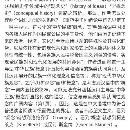
联想到史学领域中的
“
观念史
”
（
history of ideas
）与
“
概念
史
”
（
conceptual history
）进路之辨析。那么，作者怎么处
理两个词汇之间的关系呢？《重塑中华》绪论中首先界定了
一种主导型、符号化的
“
中华民族
”
概念，其
“
明确强调中国境
内各族人民作为国民或公民的平等身份，他们由历史延续下
来的政治、经济、文化乃至泛血缘联系的特殊性及其强化趋
势，以及依托在新的现代共和国家形式上的民族共同体之整
体性与统一性，包括各族人民摆脱帝国主义列强的侵略，实
现全民族对和现代化发展的共同命运
”
；作者进而将这一主
导型
“
中华民族
”
概念
“
所直接传导和涵括的族类认同意识，及
其运用展开的民族一体化理念和信念等
”
，称为
“
现代中华民
族观念
”
，之所以称
“
观念
”
而非
“
概念
”
，是考虑到汉语中的
“
概
念
”
一词内涵比较狭窄，可能无法充分涵括运用主导型
“
中华
民族
”
概念所直接传达的理念、信念与命运感知等认同性观
念的广阔内容（第
1
页）。因此，这是在中文语境中为符合
普通读者阅读习惯而做出的界定，读者不必望文生义，看到
“
观念
”
就想到洛维乔伊（
Lovejoy
），看到
“
概念
”
就想到柯史
莱克（
Koselleck
）或昆汀
·
斯金纳（
Quentin Skinner
）。