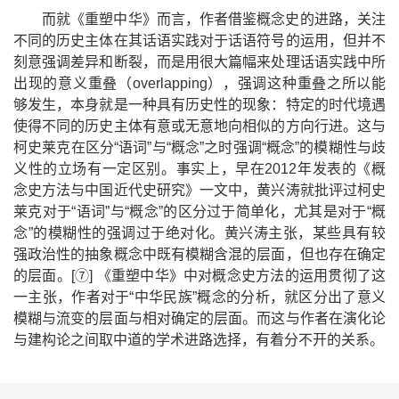
而就《重塑中华》而言，作者借鉴概念史的进路，关注
不同的历史主体在其话语实践对于话语符号的运用，但并不
刻意强调差异和断裂，而是用很大篇幅来处理话语实践中所
出现的意义重叠（
overlapping
），强调这种重叠之所以能
够发生，本身就是一种具有历史性的现象：特定的时代境遇
使得不同的历史主体有意或无意地向相似的方向行进。这与
柯史莱克在区分
“
语词
”
与
“
概念
”
之时强调
“
概念
”
的模糊性与歧
义性的立场有一定区别。事实上，早在
2012
年发表的《概
念史方法与中国近代史研究》一文中，黄兴涛就批评过柯史
莱克对于
“
语词
”
与
“
概念
”
的区分过于简单化，尤其是对于
“
概
念
”
的模糊性的强调过于绝对化。黄兴涛主张，某些具有较
强政治性的抽象概念中既有模糊含混的层面，但也存在确定
的层面。
[
⑦
]
《重塑中华》中对概念史方法的运用贯彻了这
一主张，作者对于
“
中华民族
”
概念的分析，就区分出了意义
模糊与流变的层面与相对确定的层面。而这与作者在演化论
与建构论之间取中道的学术进路选择，有着分不开的关系。