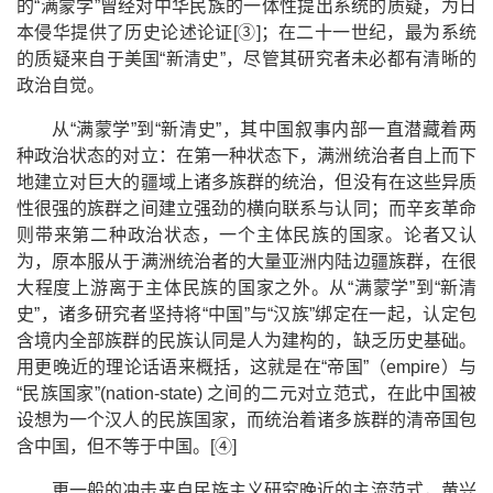
的
“
满蒙学
”
曾经对中华民族的一体性提出系统的质疑，为日
本侵华提供了历史论述论证
[
③
]
；在二十一世纪，最为系统
的质疑来自于美国
“
新清史
”
，尽管其研究者未必都有清晰的
政治自觉。
从
“
满蒙学
”
到
“
新清史
”
，其中国叙事内部一直潜藏着两
种政治状态的对立：在第一种状态下，满洲统治者自上而下
地建立对巨大的疆域上诸多族群的统治，但没有在这些异质
性很强的族群之间建立强劲的横向联系与认同；而辛亥革命
则带来第二种政治状态，一个主体民族的国家。论者又认
为，原本服从于满洲统治者的大量亚洲内陆边疆族群，在很
大程度上游离于主体民族的国家之外。从
“
满蒙学
”
到
“
新清
史
”
，诸多研究者坚持将
“
中国
”
与
“
汉族
”
绑定在一起，认定包
含境内全部族群的民族认同是人为建构的，缺乏历史基础。
用更晚近的理论话语来概括，这就是在
“
帝国
”
（
empire
）与
“
民族国家
”(nation-state)
之间的二元对立范式，在此中国被
设想为一个汉人的民族国家，而统治着诸多族群的清帝国包
含中国，但不等于中国。
[
④
]
更一般的冲击来自民族主义研究晚近的主流范式，黄兴