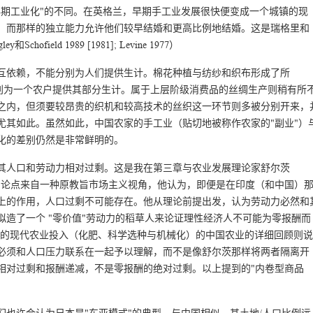
早期工业化"的不同。在英格兰，早期手工业发展很快便变成一个城镇的现
，而那样的独立能力允许他们较早结婚和更高比例地结婚。这是瑞格里和
hofield 1989 [1981]; Levine 1977）
互依赖，不能分别为人们提供生计。棉花种植与纺纱和织布形成了所
分别为一个农户提供其部分生计。属于上层阶级消费品的丝绸生产则稍有所
之内，但须要较昂贵的织机和较高技术的丝织这一环节则多被分别开来，
尤其如此。虽然如此，中国农家的手工业（贴切地被称作农家的"副业"）
镇化的差别仍然是非常鲜明的。
其人口和劳动力相对过剩。这是我在第三章与农业发展理论家舒尔茨
点。舒尔茨的论点来自一种原教旨市场主义视角，他认为，即便是在印度（和中国）
上的作用，人口过剩不可能存在。他从理论前提出发，认为劳动力必然和
造了一个 "零价值"劳动力的稻草人来论证理性经济人不可能为零报酬而
80年代的现代农业投入（化肥、科学选种与机械化）的中国农业的详细回顾则说
必须和人口压力联系在一起予以理解，而不是像舒尔茨那样将两者隔离开
相对过剩和报酬递减，不是零报酬的绝对过剩。以上提到的"内卷型商品