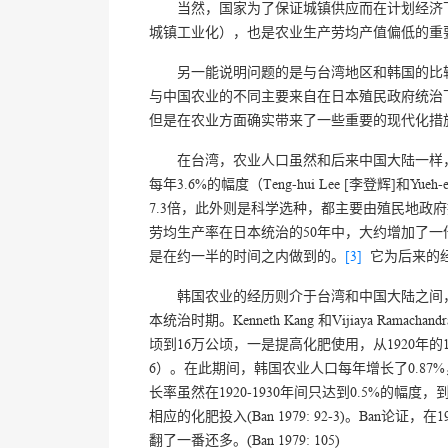
当然，国家为了保证城镇供应而在计划经济
城镇工业化），也是农业生产劳均产值偏低的重
另一能说明问题的是与台湾地区和韩国的比
与中国农业的不同主要来自在日本殖民政府统治
但是在农业方面确实带来了一些重要的现代化措
在台湾，农业人口虽然和后来中国大陆一样，每
每年3.6%的幅度（Teng-hui Lee [李登辉]和Yueh-
7.3倍，此外则是科学选种，都主要由殖民地政府提供（H
劳均生产率在日本统治的50年中，大约增加了一倍（
是在约一半的时间之内做到的。
[3]
它为后来的
韩国农业的经历则介于台湾和中国大陆之间
本统治时期。Kenneth Kang 和Vijiaya R
顷到16万公顷，一是提高化肥使用，从1920年的1.5公斤/公
6）。在此期间，韩国农业人口每年增长了0.87%，
长率虽然在1920-1930年间只达到0.5%的幅度
相应的化肥投入(Ban 1979: 92-3)。Ban论
翻了一番还多。(Ban 1979: 105)