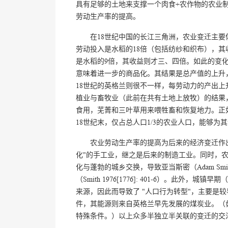
具有足够的土地来支撑一个肉食+农作物的农业
劳动生产率的提高。
在18世纪中国的长江三角洲，农业变迁主
劳动投入是水稻的18倍（包括纺纱和织布），
是水稻的9倍，其收益则才三、四倍。如此的变化
意味着进一步的商品化。其结果是总产值的上升
18世纪的英格兰则很不一样，每劳动力的产出
植业与畜牧业（此前在共有土地上放牧）的结果，
食用，芜菁和三叶草用来喂牲畜和恢复地力。正如瑞格里
18世纪末，仅占总人口1/3的农业人口，能够为其
农业劳动生产率的提高为后来的经济变迁作
化"的手工业，继之是后来的制造工业。同时，农
化与蓬勃的城乡交换，导致亚当斯密（Adam S
（Smith 1976[1776]: 401-6）。
来源，因此而导致了 "人口行为转型"，主要是
件，其能源则来自英格兰早先发展的煤炭业。（
特殊条件。）以上众多半独立半关联的变迁的交