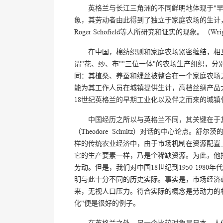
英格兰与长江三角洲的不同鲜明地体现于"
象，其劳动者由此得到了独立于家庭农场的生计
Roger Schofield等人所研究和证实的现象。（Wrigley和Sc
在中国，棉纺织则和家庭农场紧密缠结，相
谓"花、纱、布""三位一体"的农场生产组织，
同：其植桑、养蚕和缫丝被整合在一个家庭农场
能为其工作人员在城镇提供生计，高档丝绸产品
18世纪英格兰的早期工业化以及伴之而来的城
中国经历之所以与英格兰不同，其关键在于
（Theodore Schultz）对话的中心论
样的传统农业经济中，由于市场机制在资源配置
它的生产要素一样，乃是个稀缺资源。为此，他拟
劳动。但是，我们对中国18世纪到1950-19
明与此十分不同的历史实际。事实是，市场经济
来，无视人口压力。符合实际的概念是劳动力的
化"便是很好的例子。