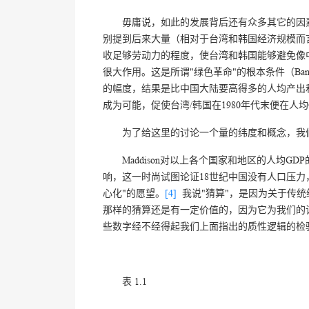
毋庸说，如此的发展背后还有众多其它的因
别提到后来大量（相对于台湾和韩国经济规模而
收足够劳动力的程度，使台湾和韩国能够避免像
很大作用。这是所谓"绿色革命"的根本条件（Ban
的幅度，结果是比中国大陆要高得多的人均产出
成为可能，促使台湾/韩国在1980年代末便在人均
为了给这里的讨论一个量的纬度和概念，我们
Maddison对以上各个国家和地区的人均
响，这一时尚试图论证18世纪中国没有人口压力
心化"的愿望。
[4]
我说"猜算"，是因为关于传统经
那样的猜算还是有一定价值的，因为它为我们的
些数字经不经得起我们上面指出的质性逻辑的检验。表
表 1.1