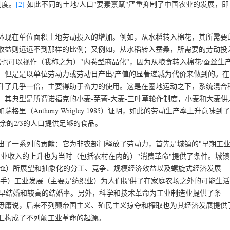
制度。
[2]
如此不同的土地/人口"要素禀赋"严重抑制了中国农业的发展，即
要体现在单位面积土地劳动投入的增加。例如，从水稻转入棉花，其所需要
其收益则远远不到那样的比例；又例如，从水稻转入蚕桑，所需要的劳动投
也可以视作（我称之为）"内卷型商品化"，因为从粮食转入棉花/蚕丝生
，但是是以单位劳动力或劳动日产出/产值的显著递减为代价来做到的。在
上升了几乎一倍，主要得助于畜力的使用。这是在圈地运动之下，系统混合
其典型是所谓诺福克的小麦-芜菁-大麦-三叶草轮作制度，小麦和大麦供
（Anthony Wrigley 1985）证明，如此的劳动生产率上升意味到了
余的2/3的人口提供足够的食品。
出了一系列的贡献：它为非农部门释放了劳动力，首先是城镇的"早期工
业收入的上升也为当时（包括农村在内的）"消费革命"提供了条件。城镇
mith）所展望和抽象化的分工、竞争、规模经济效益以及螺旋式经济发展
此外，城镇早期（手）工业发展（主要是纺织业）为人们提供了在家庭农场之外的可能生活
较早结婚和较高的结婚率。另外，科学和技术革命为工业制造业提供了条
毋庸说，后来不列颠帝国主义、殖民主义掠夺和榨取也为其经济发展提供
汇构成了不列颠工业革命的起源。