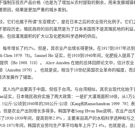
下强制压低农产品价格（也是为了增加从农村提取的剩余，用来发展城镇
要原因，结果是更加严重的城乡差别。
较，它们也属于所谓"东亚模式"，是在日本之后的农业现代化例子。它们
下那段历史。殖民政府的目的虽然是为了日本本国而不是其殖民地的利益
施，包括灌溉面积的扩大以及化肥和科学选种的供应。
年增长了约2%，但是，其农业产出增长得更快，在1917到1937年达到
eh Chen 1979: 78)。Samuel Ho 证实，在1910到1940年间，化肥投入提高了
o 1968: 318）。 Alice Amsden 在她的总体回顾论文中，估计农业
Amsden 1979）。 也就是说，相当于18世纪英国农业革命的幅度，而
经济发展作了铺垫。
，其人均产出要高于中国，但低于台湾。与台湾相似，其农业现代化始于
amachandran证实，日本殖民政府实施了两大政策：一是扩大灌溉面积16倍，从1万
顷到1940年的208公斤/公顷（Kang和Ramachandran 1999: 792, 表
但是农业产出则增长多得多。韩国学者Song Hwan Ban说明，农业产出
，到了1930-1939年间，提高到年2.9% ，主要来自高产的水稻科学选种和与之
证，在1918-1971年间，韩国农业劳均生产率平均每年上升了1.4%，也就是说，总