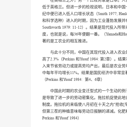
在英格兰之外，另一个比较对象是日本。人们
低于英格兰。但进一步的检视说明，日本和中国
纪中便已进入低人口增长状态（Smith 1977; Hanl
和科学选种）进入的时期，因为工业蓬勃发展并吸收了
Southworth 1979: 11-12）。结果
度，也就是说，每36年便翻一番。（Yamada和H
著的是工农业的相互推进。
与此十分不同，中国在其现代投入进入农业的时
高了2.3%（Perkins 和Yusuf 1984
入来节省劳动力或提高劳均产出，最后是农业劳
中每年平均增长11%。结果是国民经济中非常
（Perkins 和Yusuf 1984: 第4、6章）
中国此时期的农业变迁型式的一个生动的例
是导致了进一步的劳动密集化。拖拉机促使此地
制度。拖拉机的来临使八月初在十天之内"抢收[早稻
但第三茬的种植意味每劳动日报酬的递减。化肥和
Perkins 和Yusuf 1984）