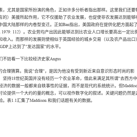
素，尤其是国家所扮演的角色，正如许多分析者指出那样。这里我们还要
言的）美援所起作用，它不仅援助了农业发展，也促使非农发展达到能够
中国大陆那样的内卷型变迁。正如Ban指出，美国政府在提供化肥方面起
 1979: 112）。农业劳均产出因此能够达到比农业人口增长要高出一定比
和收入。而那样的发展则使相似于英国经验的城乡交易（以及农产品出口
GDP上达到了"发达国家"的水平。
不妨看一下比较经济史家Angus
GDP的合理猜算。我说"合理"，是因为他没有受到新近来自意识形态时尚的影
，坚持18世纪英国并没有经历一个农业革命，借此来满足其所谓"去西方
济的数据一般都来自轶事性的证据，而不是现代的系统统计。但Maddiso
讨论提供一个大约的量的概念，可以视作数字化的叙述。关键问题仍然是
1.1汇集了Maddison 和我们话题有关的数据。