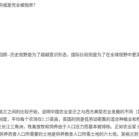
抑或是完全被抛弃？
回顾--历史视野是为了超越意识形态，国际比较则是为了在全球视野中更
英格兰之间的比较开始，说明中国农业变迁之与西方典型农业发展的不同（
度，平均每个农场仅1.25英亩，英国的则是低劳动密集的混合种植业和
在长江三角洲，牲畜放牧和饲养由于人口压力而基本被排除。正如农业家
12 ）多年前指出，供养肉食人口所需要的土地是供养粮食人口所需土地的六七倍。英格兰则