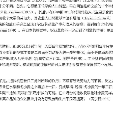
也许会认为日本是"东亚模式"的典型，与中国相似，其土地/人口比例远
十分不同。首先，它得助于较早的人口转型，早在明治维新之前的一个半
ey 和 Yamamura 1977）。其后，在1880到1950年代现代投入（主要是化肥
大量的劳动力，其农业人口总数基本没有增加（Hayami, Ruttan 和
是现代投入所带来的效益几乎完全呈现于农业劳动生产率和收入的提高，达到每年2%的幅
ayami 1979）。在日本的模式中，农业革命不一定起到了引擎的作用；更
期，即1950到1980年间，人口每年增加约2%，而农业产出则每年只提
: 第2章）。结果农业变迁的型式主要是单位面积劳动投入进一步密集化，而不是借助现代
均产出/收入几乎停滞（以每劳动日计算，则完全停滞）。工业则在同时期
显著的城乡差别。这段时期的中国经验可以描述为没有农业发展的工业发展
子是，拖拉机在长江三角洲所起的作用：它没有导致劳动力的节省，反之
农业在水稻和冬小麦之上再加上一茬，变成早稻+晚稻+冬小麦的一年三茬
]""抢种[晚稻]"的"双抢"成为可能。在11月份的抢收晚稻抢种小麦同样
高产品种的介入因此并没有导致劳动生产率显著提高。（黄宗智1992；