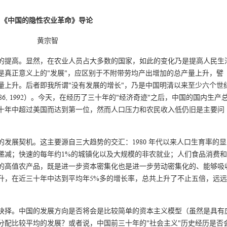
《中国的隐性农业革命》导论
黄宗智
的提高。显然，在农业人员占大多数的国家，如此的变化乃是提高人民生
是真正意义上的"发展"，应区别于不附带劳均产出增加的总产量上升，譬
量上升。后者即我所谓"没有发展的增长"，乃是中国明清以来至少六个世
智 1986, 1992）。今天，在经历了三十年的"经济奇迹"之后，中国的国内生产
二十年中超过美国而达到第一位，然而人口压力和农民收入低仍旧是主要问
发展契机。这主要源自三大趋势的交汇：1980 年代以来人口生育率的显
的递减；快速的每年约1%的城镇化以及大规模的非农就业；人们食品消费和
的高值农产品，既是进一步资本密集化也是进一步劳动密集化的、能够吸
升，在近三十年中达到平均年5%多的增长率，总共上升了不止五倍，远远
抉择。中国的发展方向是否将会是比较简单的资本主义模型（虽然是具有
分配比较平均的发展？或者说，中国前三十年的"社会主义"历史经历是否