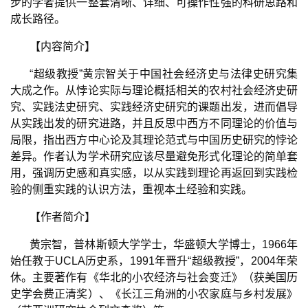
步的学者提供一整套清晰、详细、可操作性强的科研思路和
成长路径。
【内容简介】
“
超级教授
”
黄宗智关于中国社会经济史与法律史研究集
大成之作。从悖论实际与理论概括相关的农村社会经济史研
究、实践法史研究、实践经济史研究的课题出发，进而倡导
从实践出发的研究进路，并且反思中西方不同理论的价值与
局限，指出西方中心论及其理论范式与中国历史研究的悖论
差异。作者认为学术研究应该尽量避免形式化理论的简单套
用，强调历史感和真实感，以从实践到理论再返回到实践检
验的侧重实践的认识方法，重视本土经验和实践。
【作者简介】
黄宗智，普林斯顿大学学士，华盛顿大学博士，
1966
年
始任教于
UCLA
历史系，
1991
年晋升
“
超级教授
”
，
2004
年荣
休。主要著作有《华北的小农经济与社会变迁》（获美国历
史学会费正清奖）、《长江三角洲的小农家庭与乡村发展》