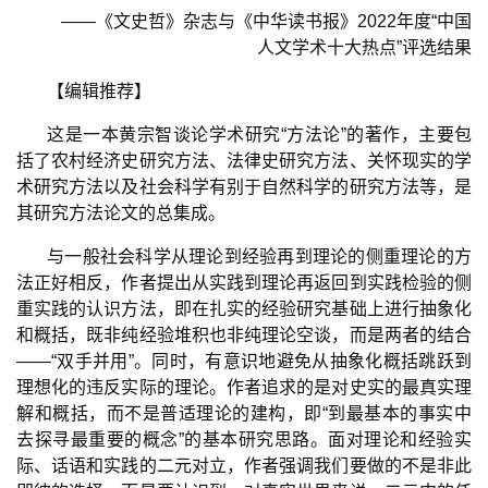
——
《文史哲》杂志与《中华读书报》
2022
年度
“
中国
人文学术十大热点
”
评选结果
【编辑推荐】
这是一本黄宗智谈论学术研究
“
方法论
”
的著作，主要包
括了农村经济史研究方法、法律史研究方法、关怀现实的学
术研究方法以及社会科学有别于自然科学的研究方法等，是
其研究方法论文的总集成。
与一般社会科学从理论到经验再到理论的侧重理论的方
法正好相反，作者提出从实践到理论再返回到实践检验的侧
重实践的认识方法，即在扎实的经验研究基础上进行抽象化
和概括，既非纯经验堆积也非纯理论空谈，而是两者的结合
——“
双手并用
”
。同时，有意识地避免从抽象化概括跳跃到
理想化的违反实际的理论。作者追求的是对史实的最真实理
解和概括，而不是普适理论的建构，即
“
到最基本的事实中
去探寻最重要的概念
”
的基本研究思路。面对理论和经验实
际、话语和实践的二元对立，作者强调我们要做的不是非此