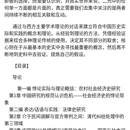
即彼的选择，而是要认识到，对真实世界来说，二元中的任
何单一方面都是片面的，真正需要我们去集中关注的是两者
间持续不断的相互关联和互动。
通过与西方主要学术理论的对话来建立符合中国历史实
际和实践的概念和理论。从经验到理论的方法、凭借经验证
据来综合多种理论传统的使用，决定其不同部分的取舍；核
心则在于从最基本的史实中去寻找最重要的概念，然后再不
断地到史料中去验证、提炼自己的假设。
【目录】
导论
第一编
悖论实际与理论概括：农村社会经济史研究
第
1
章
中国研究的规范认识危机
——
社会经济史的悖论现
象
第二编
表达
/
话语与实践：法律史研究
第
2
章
介于民间调解与官方审判之间：清代纠纷处理中的
第三领域