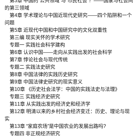
第
3
章
中国的
“
公共领域
”
与
“
市民社会
”
？
——
国家与社会间
的第三领域
第
4
章
学术理论与中国近现代史研究
——
四个陷阱和一个
问题
第
5
章
近现代中国和中国研究中的文化双重性
第三编
现实关怀的学术研究
专题一
实践社会科学建构
第
6
章
认识中国
——
走向从实践出发的社会科学
第
7
章
悖论社会与现代传统
专题二
实践法史研究
第
8
章
中国法律的实践历史研究
第
9
章
中国法律史研究的现实意义
第
10
章
《历史社会法学：中国的实践法史与法理》
专题三
实践经济史研究
第
11
章
从实践出发的经济史和经济学
第
12
章
明清以来的乡村社会经济变迁：历史、理论与现
实
第
13
章
“
家庭农场
”
是中国农业的发展出路吗
?
专题四
非正规经济研究