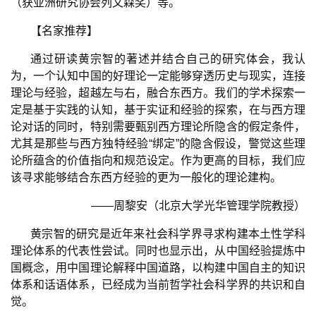
（获亚洲研究协会列文森奖）等。
【名家推荐】
通过研读黄宗智的著述并结合自己的研究体会，我认
为，一个认知中国的好理论一定能够穿透历史与现实，连接
理论与经验，超越左与右，融合东西方。我们的学术探索一
定是基于实践的认知，基于实证和经验的探索，在与西方理
论对话的同时，特别需要甄别西方理论所隐含的假定条件，
尤其是那些与西方独特经验
“
绑定
”
的隐含假设，警觉这些理
论所蕴含的价值指向和规范设定。作为更高的目标，我们应
该寻求能够结合东西方经验的更为一般化的理论建构。
——
周黎安（北京大学光华管理学院教授）
黄宗智的研究是近年来社会科学界寻求构建本土性学科
理论体系的代表性尝试。同时也显示出，从中国经验提炼中
国概念，用中国理论解释中国道路，以构建中国自主的知识
体系和话语体系，已经成为当前哲学社会科学界的共识和自
觉。