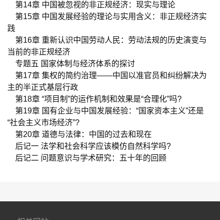
第
14
章
中国被忽视的非正规经济：现实与理论
第
15
章
中国发展经验的理论与实用含义：非正规经济实
践
第
16
章
重新认识中国劳动人民：劳动法规的历史演变与
当前的非正规经济
专题五
国家体制与经济体系的探讨
第
17
章
集权的简约治理
——
中国以准官员和纠纷解决为
主的半正式基层行政
第
18
章
“
项目制
”
的运作机制和效果是
“
合理化
”
吗
?
第
19
章
国有企业与中国发展经验：
“
国家资本主义
”
还是
“
社会主义市场经济
”?
第
20
章
道德与法律：中国的过去和现在
后记一
法学和社会科学应该模仿自然科学吗
?
后记二
问题意识与学术研究：五十年的回顾